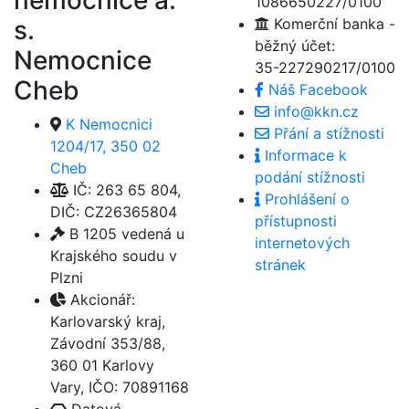
1086650227/0100
s.
Komerční banka -
běžný účet:
Nemocnice
35-227290217/0100
Cheb
Náš Facebook
info@kkn.cz
K Nemocnici
Přání a stížnosti
1204/17, 350 02
Informace k
Cheb
podání stížnosti
IČ: 263 65 804,
Prohlášení o
DIČ: CZ26365804
přístupnosti
B 1205 vedená u
internetových
Krajského soudu v
stránek
Plzni
Akcionář:
Karlovarský kraj,
Závodní 353/88,
360 01 Karlovy
Vary, IČO: 70891168
Datová