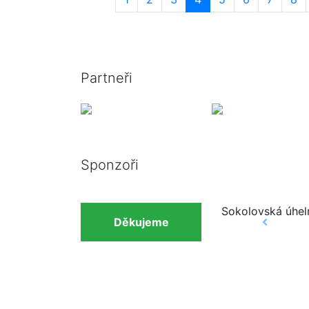
Partneři
Sponzoři
Sokolovská úhel
Děkujeme
Previous