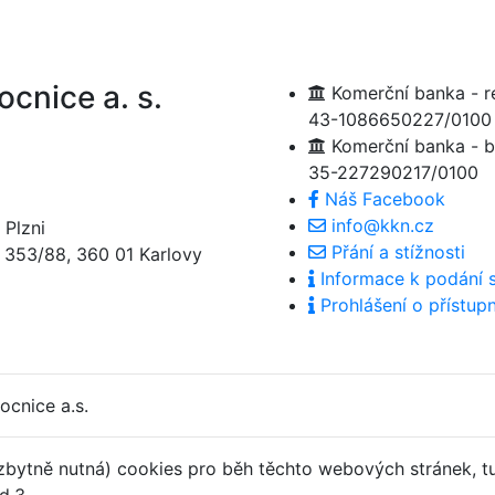
cnice a. s.
Komerční banka - re
43-1086650227/0100
Komerční banka - b
35-227290217/0100
Náš Facebook
info@kkn.cz
 Plzni
Přání a stížnosti
í 353/88, 360 01 Karlovy
Informace k podání s
Prohlášení o přístupn
ocnice a.s.
zbytně nutná) cookies pro běh těchto webových stránek, tud
d.3.