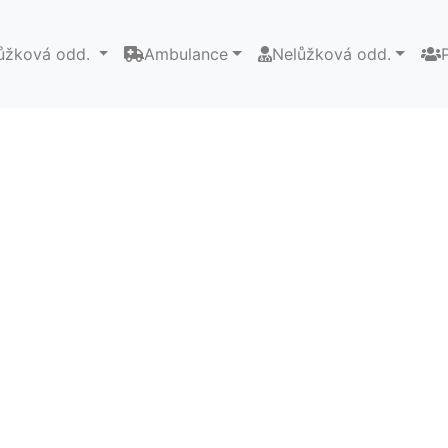
ůžková odd.
Ambulance
Nelůžková odd.
Next
Next