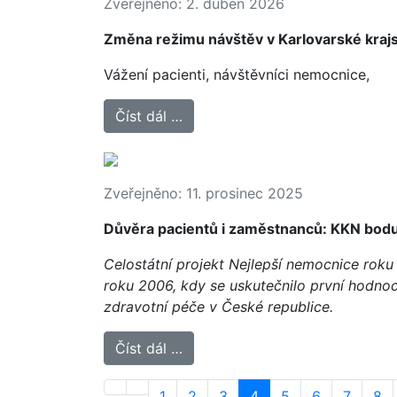
Zveřejněno: 2. duben 2026
Změna režimu návštěv v Karlovarské kraj
Vážení pacienti, návštěvníci nemocnice,
Číst dál …
Zveřejněno: 11. prosinec 2025
Důvěra pacientů i zaměstnanců: KKN boduj
Celostátní projekt Nejlepší nemocnice roku 
roku 2006, kdy se uskutečnilo první hodnoc
zdravotní péče v České republice.
Číst dál …
1
2
3
4
5
6
7
8