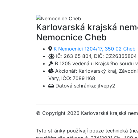
Karlovarská krajská nemo
Nemocnice Cheb
K Nemocnici 1204/17, 350 02 Cheb
IČ: 263 65 804, DIČ: CZ26365804
B 1205 vedená u Krajského soudu v
Akcionář: Karlovarský kraj, Závodn
Vary, IČO: 70891168
Datová schránka: jfvepy2
© Copyright
2026 Karlovarská krajská nem
Tyto stránky používají pouze technická (ne
použitím dle zákona č. 374/2021 Sb., §89 o