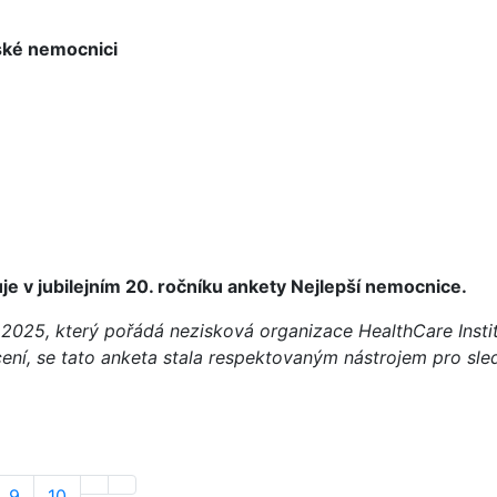
ské nemocnici
e v jubilejním 20. ročníku ankety Nejlepší nemocnice.
2025, který pořádá nezisková organizace HealthCare Institu
ení, se tato anketa stala respektovaným nástrojem pro sle
9
10