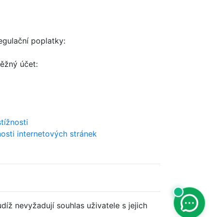
gulační poplatky:
ěžný účet:
tížnosti
osti internetových stránek
íž nevyžadují souhlas uživatele s jejich