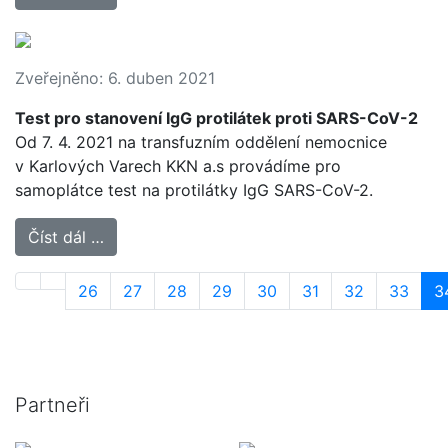
Zveřejněno: 6. duben 2021
Test pro stanovení IgG protilátek proti SARS-CoV-2
Od 7. 4. 2021 na transfuzním oddělení nemocnice
v Karlových Varech KKN a.s provádíme pro
samoplátce test na protilátky IgG SARS-CoV-2.
Číst dál …
26
27
28
29
30
31
32
33
3
Partneři