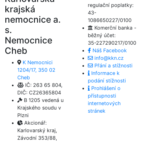
regulační poplatky:
krajská
43-
nemocnice a.
1086650227/0100
s.
Komerční banka -
běžný účet:
Nemocnice
35-227290217/0100
Cheb
Náš Facebook
info@kkn.cz
K Nemocnici
Přání a stížnosti
1204/17, 350 02
Informace k
Cheb
podání stížnosti
IČ: 263 65 804,
Prohlášení o
DIČ: CZ26365804
přístupnosti
B 1205 vedená u
internetových
Krajského soudu v
stránek
Plzni
Akcionář:
Karlovarský kraj,
Závodní 353/88,